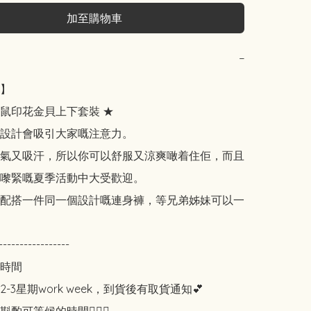
加至購物車
−
】

鼠印花金貝上下套裝 ★

設計會吸引大家嘅注意力。

氣又吸汗，所以你可以舒服又涼爽噉着住佢，而且
嚟緊嘅夏季活動中大受歡迎。

配搭一件同一個設計嘅連身褲，等兄弟姊妹可以一
-----------------

時間

-3星期work week，到貨後有取貨通知💕
