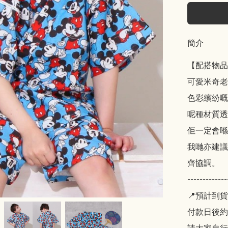
簡介
【配搭物品
可愛米奇老
色彩繽紛嘅
呢種材質透
佢一定會喺
我哋亦建議
齊協調。

-------------
📍預計到貨
付款日後約2