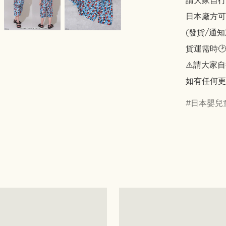
請大家自行斟酌
日本廠方可
(發貨/通
貨運需時🕑
⚠️請大家自
如有任何更
日本嬰兒