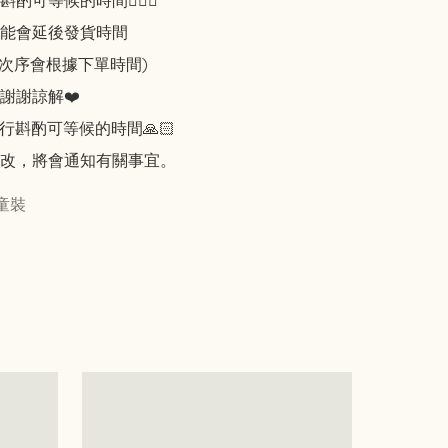
可等候的時間🙇🏻‍♀️

能會延後發貨時間

知次序會根據下單時間)

謝謝諒解❤️

行斟酌可等候的時間🙏🏻

改，將會通知有關事宜。
童裝