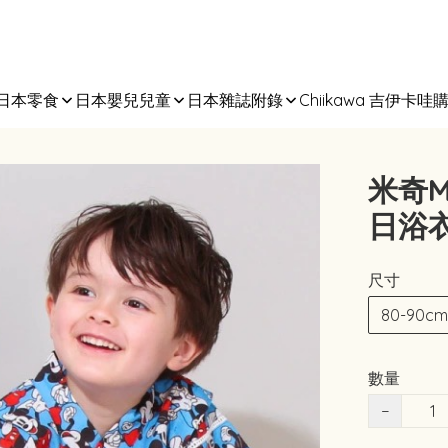
日本零食
日本嬰兒兒童
日本雜誌附錄
Chiikawa 吉伊卡哇
米奇M
日浴衣 
尺寸
80-90cm
數量
−