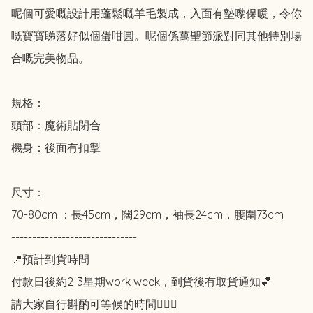
呢個可愛嘅設計用蓬鬆嘅羊毛製成，入面有墊嚟保暖，令你
嘅寶寶睇落好似個蛋咁圓。呢個係萬聖節派對同其他特別場
合嘅完美物品。

規格：

頭部：魔術貼閉合

機身：後面有扣掣

尺寸：

70-80cm ：長45cm，闊29cm，袖長24cm，腰圍73cm

------------------------------

📍預計到貨時間

付款日後約2-3星期work week，到貨後有取貨通知💕

請大家自行斟酌可等候的時間🙇🏻‍♀️
