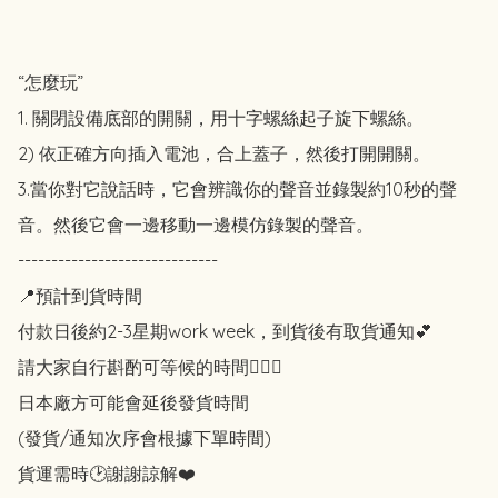
“怎麼玩”

1. 關閉設備底部的開關，用十字螺絲起子旋下螺絲。

2) 依正確方向插入電池，合上蓋子，然後打開開關。

3.當你對它說話時，它會辨識你的聲音並錄製約10秒的聲
音。然後它會一邊移動一邊模仿錄製的聲音。

------------------------------

📍預計到貨時間

付款日後約2-3星期work week，到貨後有取貨通知💕

請大家自行斟酌可等候的時間🙇🏻‍♀️

日本廠方可能會延後發貨時間

(發貨/通知次序會根據下單時間)

貨運需時🕑謝謝諒解❤️
