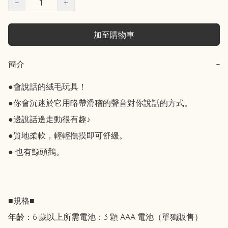
−
+
加至購物車
簡介
−
●會說話的絨毛玩具！

●你會沉迷於它用略帶滑稽的聲音對你說話的方式。

●邊說話邊走動很有趣♪

●質地柔軟，輕輕撫摸即可舒緩。

● 也有鯨頭鸛。

■規格■

年齡：6 歲以上所需電池：3 顆 AAA 電池（單獨販售）
