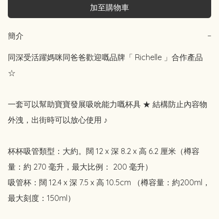
加至購物車
簡介
−
同深受活躍媽咪同爸爸歡迎嘅品牌「 Richelle 」合作產品 
☆

一套可以幫助寶寶發展吸吮能力嘅杯具 ★ 結構防止內容物
外洩，出街時可以放心使用 ♪

杯杯吸管類型：大約。闊 12 x 深 8.2 x 高 6.2 厘米（樽容
量：約 270 毫升，最大比例： 200 毫升）

吸管杯：闊 12.4 x 深 7.5 x 高 10.5cm （樽容量：約200ml，
最大刻度：150ml）
