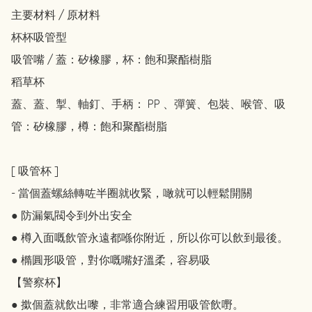
主要材料 / 原材料

杯杯吸管型

吸管嘴 / 蓋：矽橡膠，杯：飽和聚酯樹脂

稻草杯

蓋、蓋、掣、軸釘、手柄： PP 、彈簧、包裝、喉管、吸
管：矽橡膠，樽：飽和聚酯樹脂

[ 吸管杯 ]

- 當個蓋螺絲轉咗半圈就收緊，噉就可以輕鬆開關

● 防漏氣閥令到外出安全

● 樽入面嘅飲管永遠都喺你附近，所以你可以飲到最後。

● 橢圓形吸管，對你嘅嘴好溫柔，容易吸

【警察杯】

● 撳個蓋就飲出嚟，非常適合練習用吸管飲嘢。
