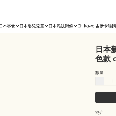
日本零食
日本嬰兒兒童
日本雜誌附錄
Chiikawa 吉伊卡哇
日本新
色款 o
數量
−
簡介