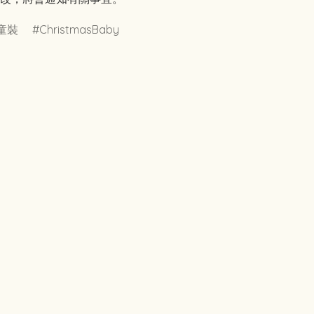
童裝
ChristmasBaby