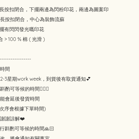
半長按扣閉合，下擺兩邊為閃粉印花，兩邊為圖案印
長按扣閉合，中心為裝飾流蘇

下擺有閃閃發光嘅印花

> 100 % 棉 ( 光滑 )

-----------------

時間

-3星期work week，到貨後有取貨通知💕

可等候的時間🙇🏻‍♀️

能會延後發貨時間

知次序會根據下單時間)

謝謝諒解❤️

行斟酌可等候的時間🙏🏻

改，將會通知有關事宜。