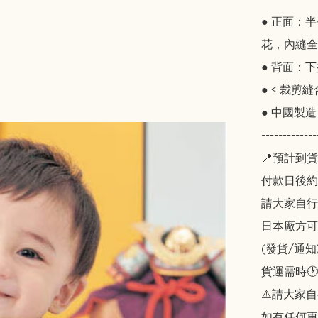
● 正面：
花，內縫全
● 背面：
● < 裁剪縫合 
● 中國製造

-------------
📍預計到貨
付款日後約2
請大家自行斟酌
日本廠方可
(發貨/通
貨運需時🕑
⚠️請大家自
如有任何更