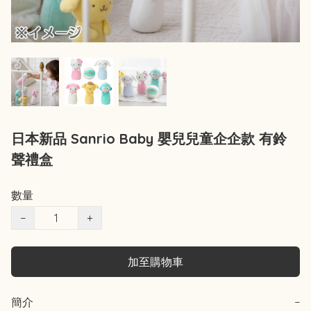
日本新品 Sanrio Baby 嬰兒兒童企企款 有鈴
聲禮盒
數量
−
+
加至購物車
簡介
−