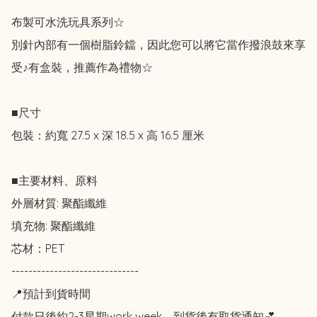
布製可水洗玩具系列☆

別針內部有一個樹脂鈴鐺，因此您可以將它當作撥浪鼓來享
受♪有盒裝，推薦作為禮物☆

■尺寸

包裝：約寬 27.5 x 深 18.5 x 高 16.5 厘米

■主要材料、原料

外層材質: 聚酯纖維

填充物: 聚酯纖維

芯材：PET

------------------------------

📍預計到貨時間

付款日後約2-3星期work week，到貨後有取貨通知💕
