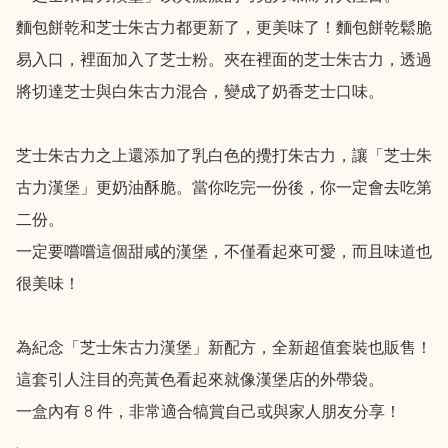
麵包餅乾和芝士朱古力都更新了，更美味了！麵包餅乾鬆脆
易入口，裡面加入了芝士粉。夾在裡面的芝士朱古力，透過
將切達芝士與白朱古力混合，變成了奶香芝士口味。

芝士朱古力之上還添加了乳白色的攪打朱古力，讓「芝士朱
古力漢堡」更奶油酥脆。當你吃完一份後，你一定會去吃第
二份。

一定要嚐嚐這個甜咸的漢堡，不僅看起來可愛，而且味道也
很美味！

為紀念「芝士朱古力漢堡」新配方，全新超值套裝也販售！

這套引人注目的亮黃色看起來就像漢堡店的外帶袋。

一盒內有 8 件，非常適合犒賞自己或與家人朋友分享！

.
