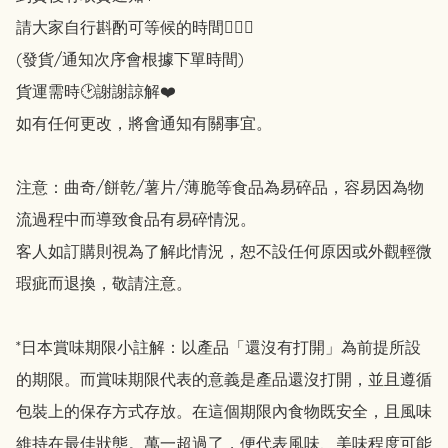
請大家自行斟酌可等候的時間🙇🏻‍♀️

(發貨/通知次序會根據下單時間)

貨運需時🕑謝謝諒解❤️

如有任何更改，將會通知有關事宜。

注意：曲奇/餅乾/薯片/薄脆等食品為易碎品，容易因為物
流過程中而導致食品有易碎情況。

客人如訂購則視為了解此情況，恕不設任何原因或外觀輕微
瑕疵而退換，敬請注意。

*日本賞味期限小註解：以產品「還沒有打開」為前提所設
的期限。而賞味期限代表的意義是產品還沒打開，並且遵循
包裝上的保存方式存放。在這個期限內食物既安全，且風味
維持在最佳狀態。萬一超過了，便代表風味、美味程度可能