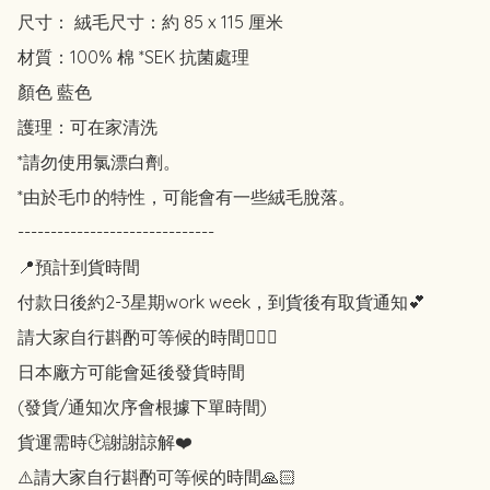
尺寸： 絨毛尺寸：約 85 x 115 厘米

材質：100% 棉 *SEK 抗菌處理

顏色 藍色

護理：可在家清洗

*請勿使用氯漂白劑。

*由於毛巾的特性，可能會有一些絨毛脫落。

------------------------------

📍預計到貨時間

付款日後約2-3星期work week，到貨後有取貨通知💕

請大家自行斟酌可等候的時間🙇🏻‍♀️

日本廠方可能會延後發貨時間

(發貨/通知次序會根據下單時間)

貨運需時🕑謝謝諒解❤️

⚠️請大家自行斟酌可等候的時間🙏🏻
