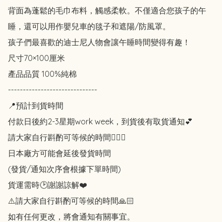
背面為蓬鬆的毛巾布料，觸感柔軟。不僅適合您孩子的午
睡，還可以用作嬰兒車的毯子和遮陽/防風罩。

孩子們最喜歡的迪士尼人物會讓午睡時間變得有趣！

尺寸70×100厘米

產品品質 100%純棉

------------------------------

📍預計到貨時間

付款日後約2-3星期work week，到貨後有取貨通知💕

請大家自行斟酌可等候的時間🙇🏻‍♀️

日本廠方可能會延後發貨時間

(發貨/通知次序會根據下單時間)

貨運需時🕑謝謝諒解❤️

⚠️請大家自行斟酌可等候的時間🙏🏻

如有任何更改，將會通知有關事宜。