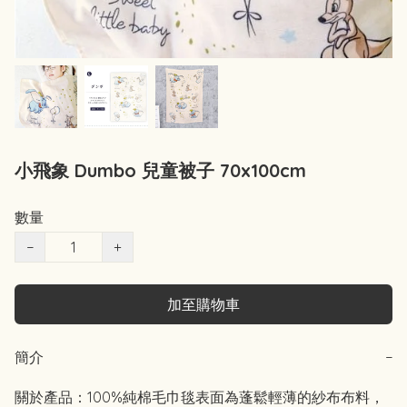
小飛象 Dumbo 兒童被子 70x100cm
數量
−
+
加至購物車
簡介
−
關於產品：100%純棉毛巾毯表面為蓬鬆輕薄的紗布布料，