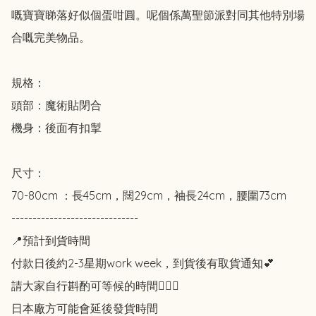
嘅寶寶睇落好似個蛋咁圓。呢個係萬聖節派對同其他特別場
合嘅完美物品。

規格：

頭部：魔術貼閉合

機身：後面有扣掣

尺寸：

70-80cm ：長45cm，闊29cm，袖長24cm，腰圍73cm

------------------------------

📍預計到貨時間

付款日後約2-3星期work week，到貨後有取貨通知💕

請大家自行斟酌可等候的時間🙇🏻‍♀️

日本廠方可能會延後發貨時間
