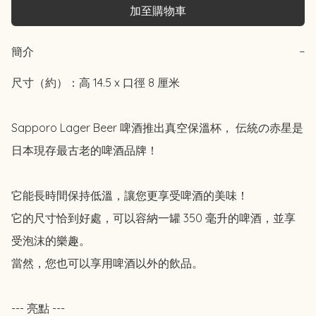
加至購物車
簡介
−
尺寸（約）：高 14.5 x 口徑 8 厘米

Sapporo Lager Beer 啤酒推出真空保溫杯， 伝統の赤星是
日本現存最古老的啤酒品牌！

它能長時間保持低溫，讓您更享受啤酒的美味！

它的尺寸恰到好處，可以容納一罐 350 毫升的啤酒，並享
受泡沫的樂趣。

當然，您也可以享用啤酒以外的飲品。

--- 亮點 ---
