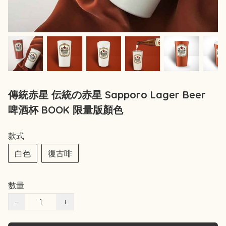
傳統赤星 伝統の赤星 Sapporo Lager Beer
啤酒杯 BOOK 限量版顏色
款式
白色
復古啡
數量
−
+