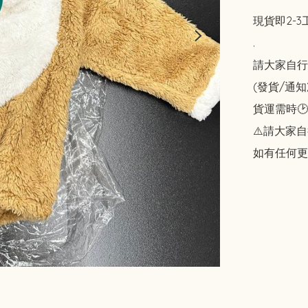
現貨即2-3
.

請大家自行斟酌
(發貨/通
貨運需時🕑
⚠️請大家自
如有任何更