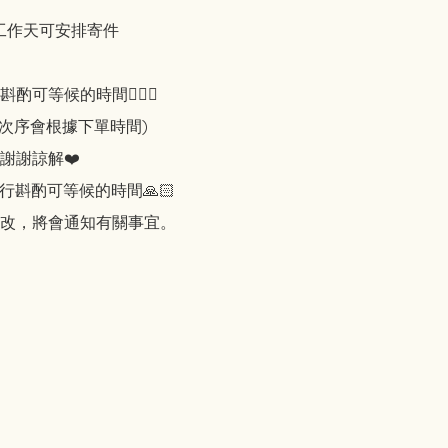
工作天可安排寄件

可等候的時間🙇🏻‍♀️

知次序會根據下單時間)

謝謝諒解❤️

行斟酌可等候的時間🙏🏻

改，將會通知有關事宜。