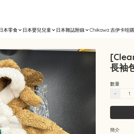
日本零食
日本嬰兒兒童
日本雜誌附錄
Chiikawa 吉伊卡哇
[Cle
長袖包
數量
−
簡介