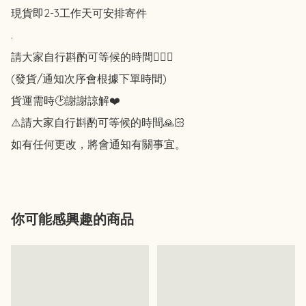
現貨即2-3工作天可安排寄件

.

請大家自行斟酌可等候的時間🙇🏻‍♀️

(發貨/通知次序會根據下單時間)

貨運需時🕑謝謝諒解❤️

⚠️請大家自行斟酌可等候的時間🙏🏻

如有任何更改，將會通知有關事宜。
你可能感興趣的商品