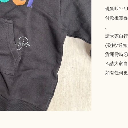
現貨即2-3
付款後需要
.

請大家自行斟酌
(發貨/通
貨運需時🕑
⚠️請大家自
如有任何更