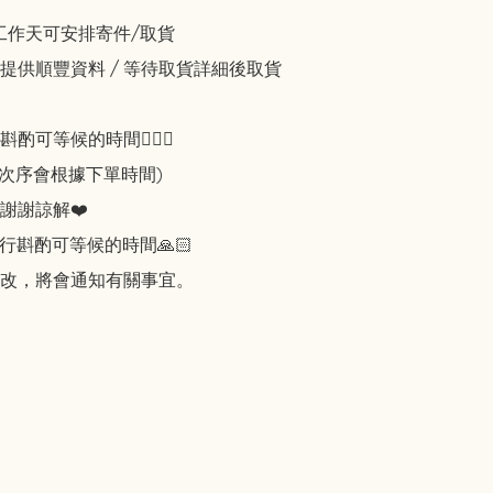
工作天可安排寄件/取貨 

提供順豐資料 / 等待取貨詳細後取貨

可等候的時間🙇🏻‍♀️

知次序會根據下單時間)

謝謝諒解❤️

行斟酌可等候的時間🙏🏻

改，將會通知有關事宜。