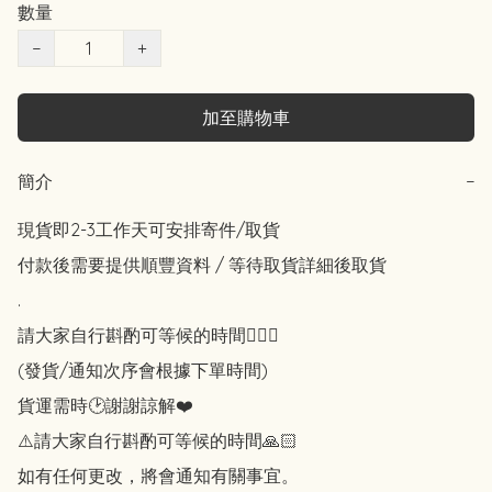
數量
−
+
加至購物車
簡介
−
現貨即2-3工作天可安排寄件/取貨 

付款後需要提供順豐資料 / 等待取貨詳細後取貨

.

請大家自行斟酌可等候的時間🙇🏻‍♀️

(發貨/通知次序會根據下單時間)

貨運需時🕑謝謝諒解❤️

⚠️請大家自行斟酌可等候的時間🙏🏻

如有任何更改，將會通知有關事宜。