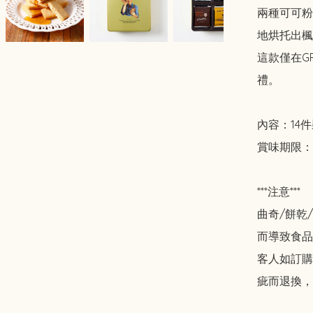
兩種可可粉
地烘托出楓
這款僅在G
禮。

內容：14件
賞味期限：20
***注意***

曲奇/餅乾
而導致食品
客人如訂購
疵而退換，