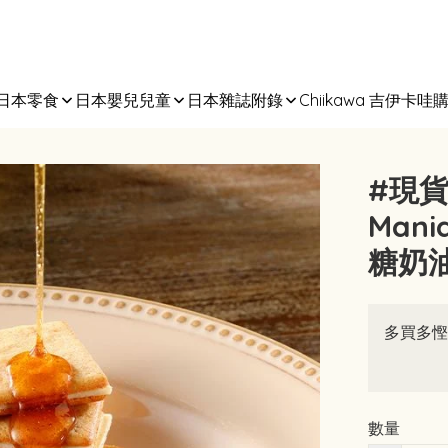
日本零食
日本嬰兒兒童
日本雜誌附錄
Chiikawa 吉伊卡哇
#現貨
Man
糖奶油
多買多慳
數量