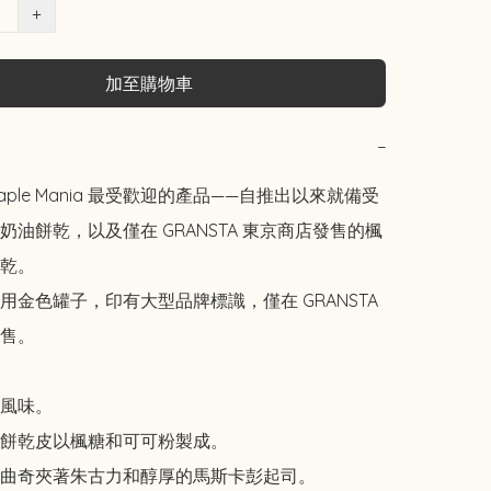
+
加至購物車
−
ple Mania 最受歡迎的產品——自推出以來就備受
奶油餅乾，以及僅在 GRANSTA 東京商店發售的楓
乾。

用金色罐子，印有大型品牌標識，僅在 GRANSTA 
售。

風味。

餅乾皮以楓糖和可可粉製成。

曲奇夾著朱古力和醇厚的馬斯卡彭起司。
