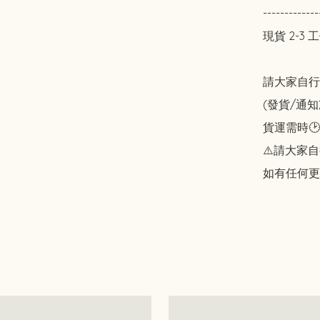
-------------
現貨 2-3
請大家自行斟酌
(發貨/通
貨運需時🕑
⚠️請大家自
如有任何更