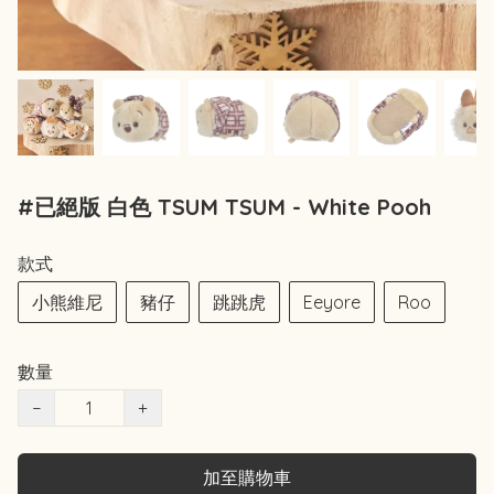
#已絕版 白色 TSUM TSUM - White Pooh
款式
小熊維尼
豬仔
跳跳虎
Eeyore
Roo
數量
−
+
加至購物車