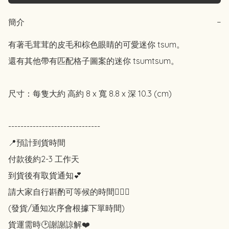
簡介
−
有著毛茸茸的皮毛和棕色眼睛的可愛迷你 tsum。

還有其他帶有匹配格子圖案的迷你 tsumtsum。 

尺寸：每隻大約 高約 8 x 寬 8.8 x 深 10.3 (cm)

------------------------------

📍預計到貨時間

付款後約2-3 工作天

到貨後有取貨通知💕

請大家自行斟酌可等候的時間🙇🏻‍♀️

(發貨/通知次序會根據下單時間)

貨運需時🕑謝謝諒解❤️
